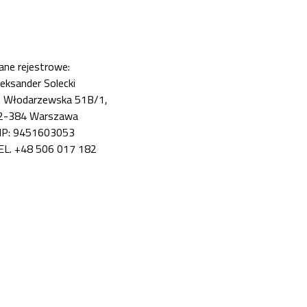
ane rejestrowe:
leksander Solecki
l. Włodarzewska 51B/1,
2-384 Warszawa
IP: 9451603053
EL. +48 506 017 182