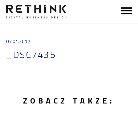
STRONA GŁÓWNA
07.01.2017
DORADZTWO
_DSC7435
SZKOLENIA
RETHINKERSI
ZOBACZ TAKZE:
WIEDZA
KONTAKT
EN