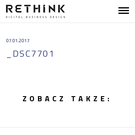
STRONA GŁÓWNA
07.01.2017
DORADZTWO
_DSC7701
SZKOLENIA
RETHINKERSI
ZOBACZ TAKZE:
WIEDZA
KONTAKT
EN