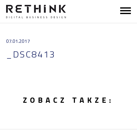
STRONA GŁÓWNA
07.01.2017
DORADZTWO
_DSC8413
SZKOLENIA
RETHINKERSI
ZOBACZ TAKZE:
WIEDZA
KONTAKT
EN